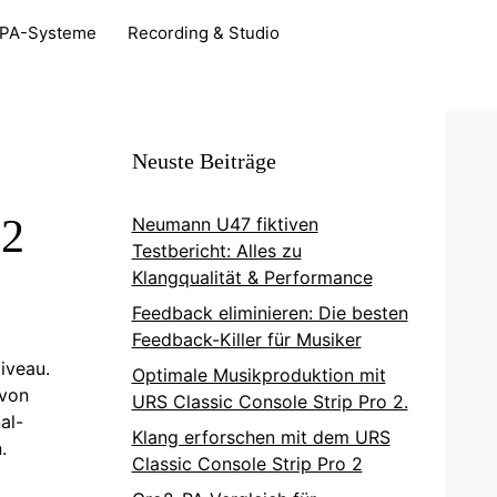
PA-Systeme
Recording & Studio
Neuste Beiträge
22
Neumann U47 fiktiven
Testbericht: Alles zu
Klangqualität & Performance
Feedback eliminieren: Die besten
Feedback-Killer für Musiker
iveau.
Optimale Musikproduktion mit
von
URS Classic Console Strip Pro 2.
al-
Klang erforschen mit dem URS
.
Classic Console Strip Pro 2