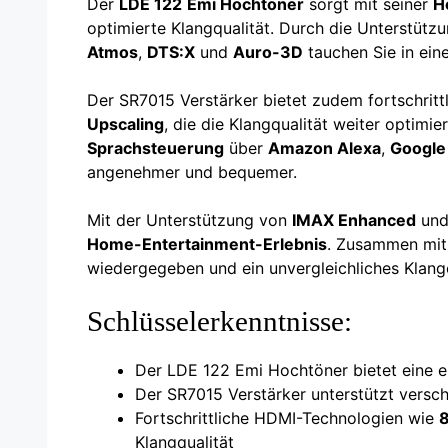
Der
LDE 122
Emi Hochtöner
sorgt mit seiner
H
optimierte Klangqualität. Durch die Unterstütz
Atmos
,
DTS:X
und
Auro-3D
tauchen Sie in eine
Der SR7015 Verstärker bietet zudem fortschrit
Upscaling
, die die Klangqualität weiter optimi
Sprachsteuerung
über
Amazon Alexa
,
Google
angenehmer und bequemer.
Mit der Unterstützung von
IMAX Enhanced
un
Home-Entertainment-Erlebnis
. Zusammen mi
wiedergegeben und ein unvergleichliches Klange
Schlüsselerkenntnisse:
Der LDE 122 Emi Hochtöner bietet eine e
Der SR7015 Verstärker unterstützt vers
Fortschrittliche HDMI-Technologien wie
Klangqualität