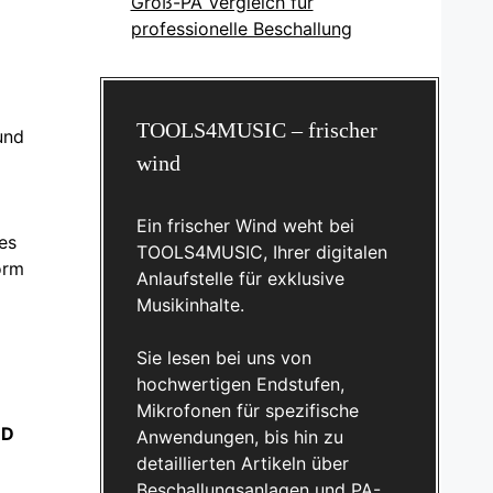
Groß-PA Vergleich für
professionelle Beschallung
TOOLS4MUSIC – frischer
und
wind
Ein frischer Wind weht bei
es
TOOLS4MUSIC, Ihrer digitalen
orm
Anlaufstelle für exklusive
Musikinhalte.
Sie lesen bei uns von
hochwertigen Endstufen,
Mikrofonen für spezifische
3D
Anwendungen, bis hin zu
detaillierten Artikeln über
Beschallungsanlagen und PA-