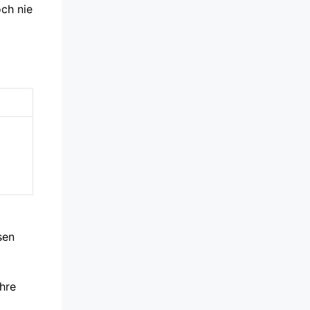
och nie
sen
hre