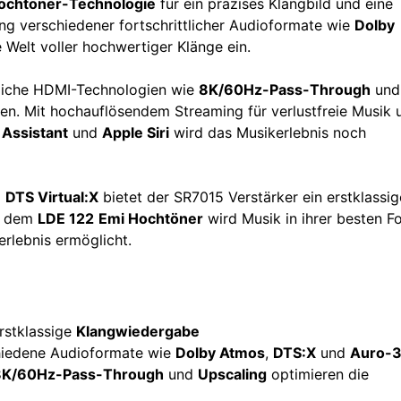
ochtöner-Technologie
für ein präzises Klangbild und eine
ung verschiedener fortschrittlicher Audioformate wie
Dolby
 Welt voller hochwertiger Klänge ein.
tliche HDMI-Technologien wie
8K/60Hz-Pass-Through
und
eren. Mit hochauflösendem Streaming für verlustfreie Musik 
 Assistant
und
Apple Siri
wird das Musikerlebnis noch
d
DTS Virtual:X
bietet der SR7015 Verstärker ein erstklassig
t dem
LDE 122
Emi Hochtöner
wird Musik in ihrer besten F
rlebnis ermöglicht.
rstklassige
Klangwiedergabe
chiedene Audioformate wie
Dolby Atmos
,
DTS:X
und
Auro-
8K/60Hz-Pass-Through
und
Upscaling
optimieren die