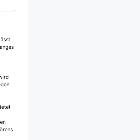
lässt
langes
wird
eden
ietet
ten
hörens