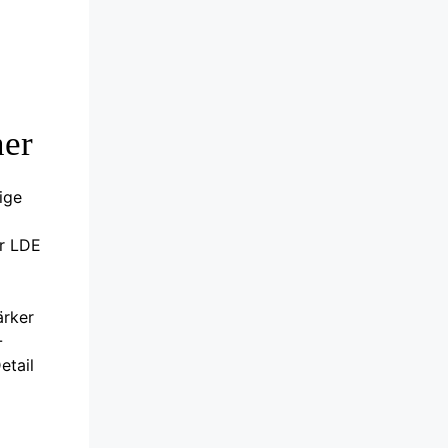
ner
ige
er LDE
ärker
-
etail