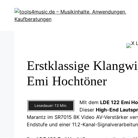
Zum
Inhalt
springen
Erstklassige Klangw
Emi Hochtöner
Mit dem
LDE 122
Emi Ho
Lesedauer:
13
Min.
Dieser
High-End Lautsp
Marantz im SR7015 8K Video AV-Verstärker verw
Endstufe und einer 11.2-Kanal-Signalverarbeitu