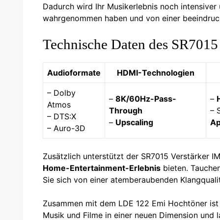
Dadurch wird Ihr Musikerlebnis noch intensiver 
wahrgenommen haben und von einer beeindruck
Technische Daten des SR7015 
Audioformate
HDMI-Technologien
– Dolby
–
8K/60Hz-Pass-
–
Atmos
Through
– 
– DTS:X
–
Upscaling
Ap
– Auro-3D
Zusätzlich unterstützt der SR7015 Verstärker I
Home-Entertainment-Erlebnis
bieten. Tauchen
Sie sich von einer atemberaubenden Klangqualit
Zusammen mit dem LDE 122 Emi Hochtöner ist ei
Musik und Filme in einer neuen Dimension und 