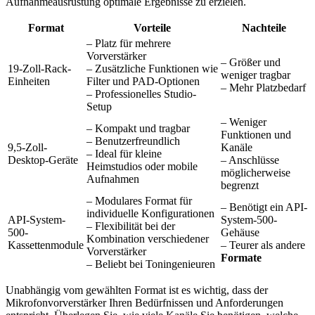
Aufnahmeausrüstung optimale Ergebnisse zu erzielen.
Format
Vorteile
Nachteile
– Platz für mehrere
Vorverstärker
– Größer und
19-Zoll-Rack-
– Zusätzliche Funktionen wie
weniger tragbar
Einheiten
Filter und PAD-Optionen
– Mehr Platzbedarf
– Professionelles Studio-
Setup
– Weniger
– Kompakt und tragbar
Funktionen und
– Benutzerfreundlich
9,5-Zoll-
Kanäle
– Ideal für kleine
Desktop-Geräte
– Anschlüsse
Heimstudios oder mobile
möglicherweise
Aufnahmen
begrenzt
– Modulares Format für
– Benötigt ein API-
individuelle Konfigurationen
API-System-
System-500-
– Flexibilität bei der
500-
Gehäuse
Kombination verschiedener
Kassettenmodule
– Teurer als andere
Vorverstärker
Formate
– Beliebt bei Toningenieuren
Unabhängig vom gewählten Format ist es wichtig, dass der
Mikrofonvorverstärker Ihren Bedürfnissen und Anforderungen