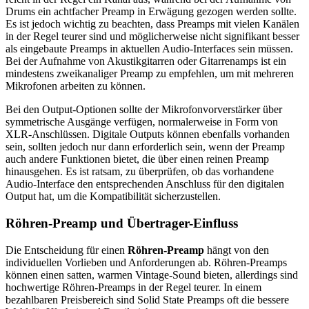
Drums ein achtfacher Preamp in Erwägung gezogen werden sollte.
Es ist jedoch wichtig zu beachten, dass Preamps mit vielen Kanälen
in der Regel teurer sind und möglicherweise nicht signifikant besser
als eingebaute Preamps in aktuellen Audio-Interfaces sein müssen.
Bei der Aufnahme von Akustikgitarren oder Gitarrenamps ist ein
mindestens zweikanaliger Preamp zu empfehlen, um mit mehreren
Mikrofonen arbeiten zu können.
Bei den Output-Optionen sollte der Mikrofonvorverstärker über
symmetrische Ausgänge verfügen, normalerweise in Form von
XLR-Anschlüssen. Digitale Outputs können ebenfalls vorhanden
sein, sollten jedoch nur dann erforderlich sein, wenn der Preamp
auch andere Funktionen bietet, die über einen reinen Preamp
hinausgehen. Es ist ratsam, zu überprüfen, ob das vorhandene
Audio-Interface den entsprechenden Anschluss für den digitalen
Output hat, um die Kompatibilität sicherzustellen.
Röhren-Preamp und Übertrager-Einfluss
Die Entscheidung für einen
Röhren-Preamp
hängt von den
individuellen Vorlieben und Anforderungen ab. Röhren-Preamps
können einen satten, warmen Vintage-Sound bieten, allerdings sind
hochwertige Röhren-Preamps in der Regel teurer. In einem
bezahlbaren Preisbereich sind Solid State Preamps oft die bessere