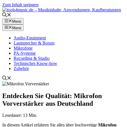
Zum Inhalt springen
Menü
Menü
Audio-Equipment
Lautsprecher & Boxen
Mikrofone
PA-Systeme
Recording & Studio
Technisches Know-how
Zubehör
Entdecken Sie Qualität: Mikrofon
Vorverstärker aus Deutschland
Lesedauer:
13
Min.
In diesem Artikel erfahren Sie alles über hochwertige
Mikrofon