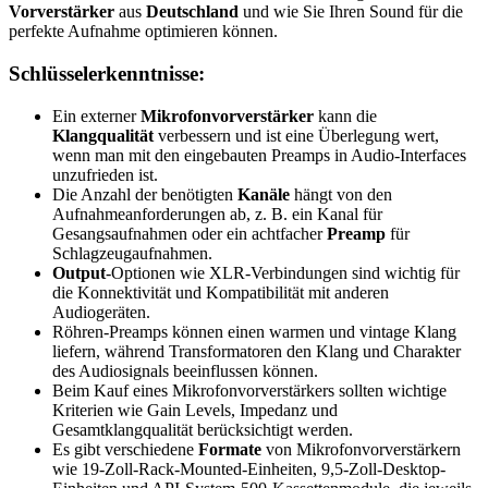
Vorverstärker
aus
Deutschland
und wie Sie Ihren Sound für die
perfekte Aufnahme optimieren können.
Schlüsselerkenntnisse:
Ein externer
Mikrofonvorverstärker
kann die
Klangqualität
verbessern und ist eine Überlegung wert,
wenn man mit den eingebauten Preamps in Audio-Interfaces
unzufrieden ist.
Die Anzahl der benötigten
Kanäle
hängt von den
Aufnahmeanforderungen ab, z. B. ein Kanal für
Gesangsaufnahmen oder ein achtfacher
Preamp
für
Schlagzeugaufnahmen.
Output
-Optionen wie XLR-Verbindungen sind wichtig für
die Konnektivität und Kompatibilität mit anderen
Audiogeräten.
Röhren-Preamps können einen warmen und vintage Klang
liefern, während Transformatoren den Klang und Charakter
des Audiosignals beeinflussen können.
Beim Kauf eines Mikrofonvorverstärkers sollten wichtige
Kriterien wie Gain Levels, Impedanz und
Gesamtklangqualität berücksichtigt werden.
Es gibt verschiedene
Formate
von Mikrofonvorverstärkern
wie 19-Zoll-Rack-Mounted-Einheiten, 9,5-Zoll-Desktop-