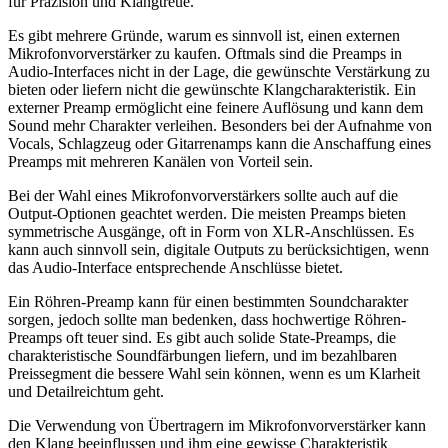
für Präzision und Klangtreue.
Es gibt mehrere Gründe, warum es sinnvoll ist, einen externen
Mikrofonvorverstärker zu kaufen. Oftmals sind die Preamps in
Audio-Interfaces nicht in der Lage, die gewünschte Verstärkung zu
bieten oder liefern nicht die gewünschte Klangcharakteristik. Ein
externer Preamp ermöglicht eine feinere Auflösung und kann dem
Sound mehr Charakter verleihen. Besonders bei der Aufnahme von
Vocals, Schlagzeug oder Gitarrenamps kann die Anschaffung eines
Preamps mit mehreren Kanälen von Vorteil sein.
Bei der Wahl eines Mikrofonvorverstärkers sollte auch auf die
Output-Optionen geachtet werden. Die meisten Preamps bieten
symmetrische Ausgänge, oft in Form von XLR-Anschlüssen. Es
kann auch sinnvoll sein, digitale Outputs zu berücksichtigen, wenn
das Audio-Interface entsprechende Anschlüsse bietet.
Ein Röhren-Preamp kann für einen bestimmten Soundcharakter
sorgen, jedoch sollte man bedenken, dass hochwertige Röhren-
Preamps oft teuer sind. Es gibt auch solide State-Preamps, die
charakteristische Soundfärbungen liefern, und im bezahlbaren
Preissegment die bessere Wahl sein können, wenn es um Klarheit
und Detailreichtum geht.
Die Verwendung von Übertragern im Mikrofonvorverstärker kann
den Klang beeinflussen und ihm eine gewisse Charakteristik