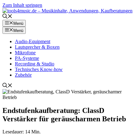
Zum Inhalt springen
Menü
Menü
Audio-Equipment
Lautsprecher & Boxen
Mikrofone
PA-Systeme
Recording & Studio
Technisches Know-how
Zubehör
Endstufenkaufberatung: ClassD
Verstärker für geräuscharmen Betrieb
Lesedauer:
14
Min.