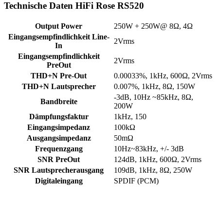
Technische Daten HiFi Rose RS520
Output Power
250W + 250W@ 8Ω, 4Ω
Eingangsempfindlichkeit Line-
2Vrms
In
Eingangsempfindlichkeit
2Vrms
PreOut
THD+N Pre-Out
0.00033%, 1kHz, 600Ω, 2Vrms
THD+N Lautsprecher
0.007%, 1kHz, 8Ω, 150W
-3dB, 10Hz ~85kHz, 8Ω,
Bandbreite
200W
Dämpfungsfaktur
1kHz, 150
Eingangsimpedanz
100kΩ
Ausgangsimpedanz
50mΩ
Frequenzgang
10Hz~83kHz, +/- 3dB
SNR PreOut
124dB, 1kHz, 600Ω, 2Vrms
SNR Lautsprecherausgang
109dB, 1kHz, 8Ω, 250W
Digitaleingang
SPDIF (PCM)