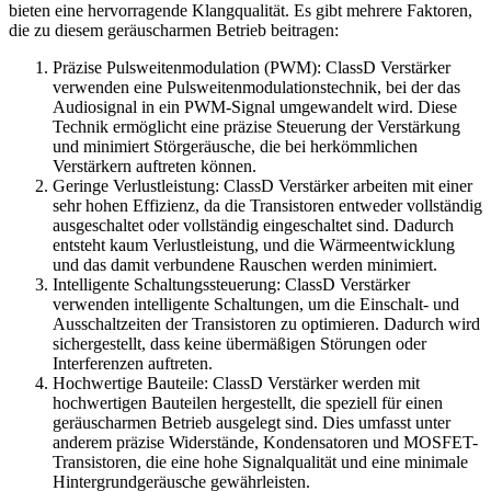
bieten eine hervorragende Klangqualität. Es gibt mehrere Faktoren,
die zu diesem geräuscharmen Betrieb beitragen:
Präzise Pulsweitenmodulation (PWM): ClassD Verstärker
verwenden eine Pulsweitenmodulationstechnik, bei der das
Audiosignal in ein PWM-Signal umgewandelt wird. Diese
Technik ermöglicht eine präzise Steuerung der Verstärkung
und minimiert Störgeräusche, die bei herkömmlichen
Verstärkern auftreten können.
Geringe Verlustleistung: ClassD Verstärker arbeiten mit einer
sehr hohen Effizienz, da die Transistoren entweder vollständig
ausgeschaltet oder vollständig eingeschaltet sind. Dadurch
entsteht kaum Verlustleistung, und die Wärmeentwicklung
und das damit verbundene Rauschen werden minimiert.
Intelligente Schaltungssteuerung: ClassD Verstärker
verwenden intelligente Schaltungen, um die Einschalt- und
Ausschaltzeiten der Transistoren zu optimieren. Dadurch wird
sichergestellt, dass keine übermäßigen Störungen oder
Interferenzen auftreten.
Hochwertige Bauteile: ClassD Verstärker werden mit
hochwertigen Bauteilen hergestellt, die speziell für einen
geräuscharmen Betrieb ausgelegt sind. Dies umfasst unter
anderem präzise Widerstände, Kondensatoren und MOSFET-
Transistoren, die eine hohe Signalqualität und eine minimale
Hintergrundgeräusche gewährleisten.