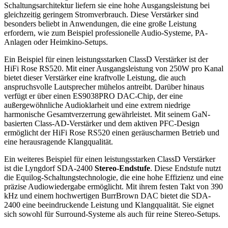
Schaltungsarchitektur liefern sie eine hohe Ausgangsleistung bei
gleichzeitig geringem Stromverbrauch. Diese Verstärker sind
besonders beliebt in Anwendungen, die eine große Leistung
erfordern, wie zum Beispiel professionelle Audio-Systeme, PA-
Anlagen oder Heimkino-Setups.
Ein Beispiel für einen leistungsstarken ClassD Verstärker ist der
HiFi Rose RS520. Mit einer Ausgangsleistung von 250W pro Kanal
bietet dieser Verstärker eine kraftvolle Leistung, die auch
anspruchsvolle Lautsprecher mühelos antreibt. Darüber hinaus
verfügt er über einen ES9038PRO DAC-Chip, der eine
außergewöhnliche Audioklarheit und eine extrem niedrige
harmonische Gesamtverzerrung gewährleistet. Mit seinem GaN-
basierten Class-AD-Verstärker und dem aktiven PFC-Design
ermöglicht der HiFi Rose RS520 einen geräuscharmen Betrieb und
eine herausragende Klangqualität.
Ein weiteres Beispiel für einen leistungsstarken ClassD Verstärker
ist die Lyngdorf SDA-2400
Stereo-Endstufe
. Diese Endstufe nutzt
die Equilog-Schaltungstechnologie, die eine hohe Effizienz und eine
präzise Audiowiedergabe ermöglicht. Mit ihrem festen Takt von 390
kHz und einem hochwertigen BurrBrown DAC bietet die SDA-
2400 eine beeindruckende Leistung und Klangqualität. Sie eignet
sich sowohl für Surround-Systeme als auch für reine Stereo-Setups.