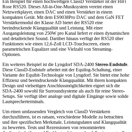
Ein Beispiel für einen hochwertigen ClassD Verstärker ist der HiFi
Rose RS520. Dieses All-in-One-Musiksystem vereint einen
Netzwerkplayer, einen DAC und einen Verstärker in einem
kompakten Gerät. Mit dem ES9038Pro DAC und dem GaN FET
Verstärkermodul der Klasse AD bietet der RS520 eine
beeindruckende Klangqualität und Leistung. Mit einer
Ausgangsleistung von 250W pro Kanal liefert er einen dynamischen
und detailreichen Sound. Darüber hinaus verfügt der RS520 über
Funktionen wie einen 12,6-Zoll LCD-Touchscreen, einen
parametrischen Equalizer und eine Vielzahl von Streaming-
Optionen.
Ein weiteres Beispiel ist die Lyngdorf SDA-2400
Stereo-Endstufe
.
Diese ClassD-Endstufe arbeitet mit der Equilog-Schaltung, einer
Variante der Equibit-Technologie von Lyngdorf. Sie bietet eine hohe
Effizienz und beeindruckende Klangqualität. Mit ihrem kompakten
Design und vielseitigen Anschlussmöglichkeiten eignet sich die
SDA-2400 sowohl für Surroundsysteme als auch für reine Stereo-
Setups. Sie verfügt über analoge und digitale Eingänge sowie solide
Lautsprecherterminals.
Um einen umfassenden Vergleich von ClassD Verstärkern
durchzuführen, ist es ratsam, verschiedene Modelle zu betrachten
und ihre spezifischen Merkmale, Leistungsdaten und Klangqualität
zu bewerten. Tests und Rezensionen von renommierten