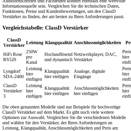
Audiozeitschriften und Fachleuten können ebenfalls eine wertvolle
Informationsquelle sein. Vergleichen Sie die technischen Daten,
Funktionen, Preise und Kundenbewertungen, um den ClassD
Verstärker zu finden, der am besten zu Ihren Anforderungen passt.
Vergleichstabelle: ClassD Verstärker
ClassD
Leistung
Klangqualität
Anschlussmöglichkeiten
Pr
Verstärker
250W
Prei
HiFi Rose
Hochauflösend
Netzwerkplayer, DAC,
pro
hier
RS520
und dynamisch
Verstärker
Kanal
einf
Leistung
Prei
Lyngdorf
Klangqualität
Analoge, digitale
hier
hier
SDA-2400
hier einfügen
Eingänge
einfügen
einf
ClassD
Leistung
Prei
Klangqualität
Anschlussmöglichkeiten
Verstärker
hier
hier
hier einfügen
hier einfügen
3
einfügen
einf
Die oben genannten Modelle sind nur Beispiele für hochwertige
ClassD Verstärker auf dem Markt. Es gibt noch viele weitere
Optionen zur Auswahl. Vergleichen Sie die verschiedenen Modelle
und wählen Sie den Verstärker, der Ihren Anforderungen an
Leistung, Klangqualität, Anschlussmöglichkeiten und Preis am