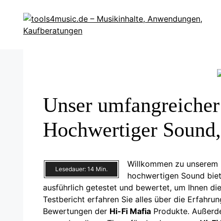
Zum
Inhalt
springen
Unser umfangreicher 
Hochwertiger Sound, 
Willkommen zu unserem
Lesedauer:
14
Min.
hochwertigen Sound bie
ausführlich getestet und bewertet, um Ihnen di
Testbericht erfahren Sie alles über die Erfahru
Bewertungen der
Hi-Fi Mafia
Produkte. Außerde