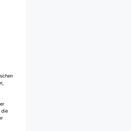
ischen
r,
er
 die
er