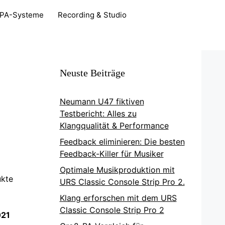
PA-Systeme
Recording & Studio
Neuste Beiträge
Neumann U47 fiktiven
Testbericht: Alles zu
Klangqualität & Performance
Feedback eliminieren: Die besten
Feedback-Killer für Musiker
Optimale Musikproduktion mit
kte
URS Classic Console Strip Pro 2.
Klang erforschen mit dem URS
Classic Console Strip Pro 2
021