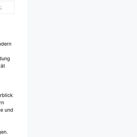
.
ndern
idung
tät
rblick
rn
ve und
gen.