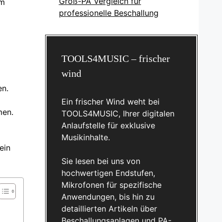
Groß-PA Vergleich für
em
professionelle Beschallung
TOOLS4MUSIC – frischer
wind
en.
Ein frischer Wind weht bei
en.
TOOLS4MUSIC, Ihrer digitalen
Anlaufstelle für exklusive
Musikinhalte.
ein
Sie lesen bei uns von
hochwertigen Endstufen,
Mikrofonen für spezifische
Anwendungen, bis hin zu
detaillierten Artikeln über
Beschallungsanlagen und PA-