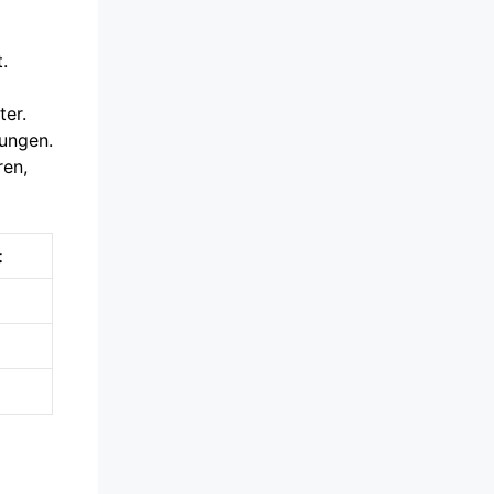
.
ter.
rungen.
ren,
t