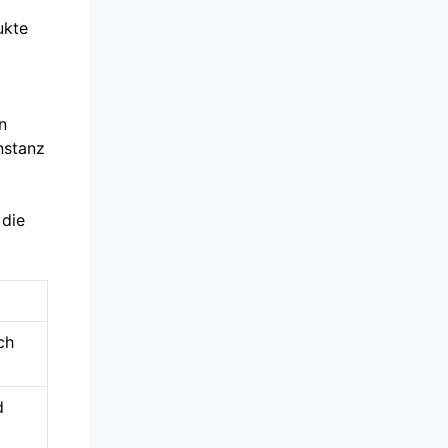
ukte
n
nstanz
 die
ch
d