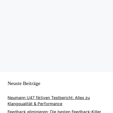
Lautsprechern, die sowohl Musikgeräte als auch
Sound Equipment sind. Mit ihrem Hi-Fi-System …
Weiterlesen
Kategorien
Lautsprecher & Boxen
Seite
Seite
Seite
Seite
←
→
Neuste Beiträge
Neumann U47 fiktiven Testbericht: Alles zu
Klangqualität & Performance
Feedback eliminieren: Die besten Feedback-Killer