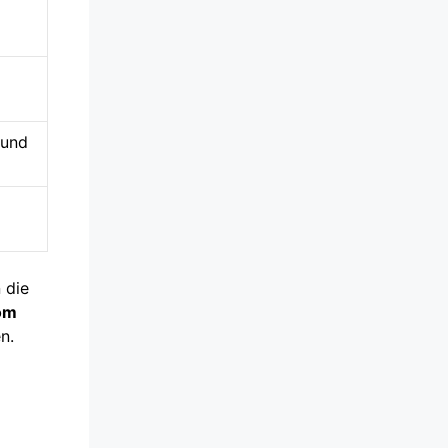
 und
 die
om
n.