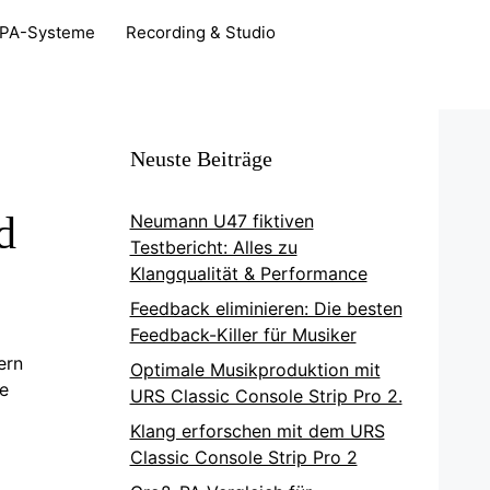
PA-Systeme
Recording & Studio
Neuste Beiträge
d
Neumann U47 fiktiven
Testbericht: Alles zu
Klangqualität & Performance
Feedback eliminieren: Die besten
Feedback-Killer für Musiker
ern
Optimale Musikproduktion mit
se
URS Classic Console Strip Pro 2.
Klang erforschen mit dem URS
Classic Console Strip Pro 2