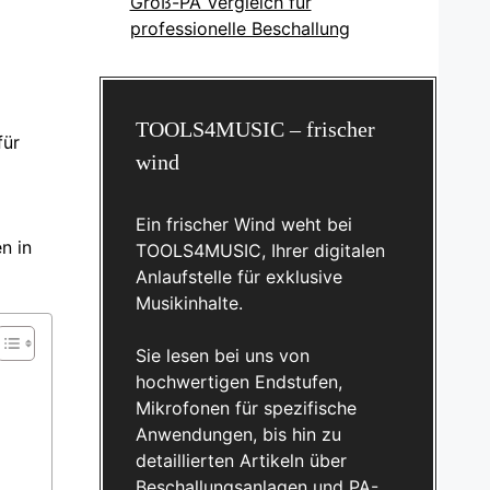
Groß-PA Vergleich für
professionelle Beschallung
TOOLS4MUSIC – frischer
für
wind
Ein frischer Wind weht bei
n in
TOOLS4MUSIC, Ihrer digitalen
Anlaufstelle für exklusive
Musikinhalte.
Sie lesen bei uns von
hochwertigen Endstufen,
Mikrofonen für spezifische
Anwendungen, bis hin zu
detaillierten Artikeln über
Beschallungsanlagen und PA-