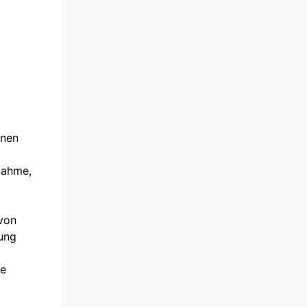
nnen
nahme,
 von
rung
se