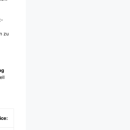
x-
n zu
ng
ell
ice: