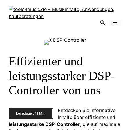
Zum
Inhalt
springen
Menü
Effizienter und
leistungsstarker DSP-
Controller von uns
Entdecken Sie informative
Lesedauer:
11
Min.
Inhalte über effiziente und
leistungsstarke DSP-Controller
, die auf maximale