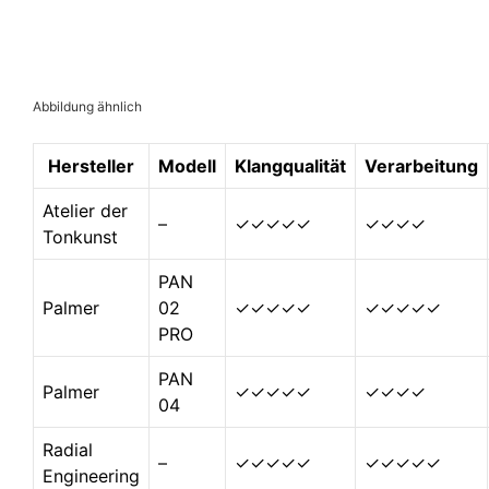
Abbildung ähnlich
Hersteller
Modell
Klangqualität
Verarbeitung
Atelier der
–
✓✓✓✓✓
✓✓✓✓
Tonkunst
PAN
Palmer
02
✓✓✓✓✓
✓✓✓✓✓
PRO
PAN
Palmer
✓✓✓✓✓
✓✓✓✓
04
Radial
–
✓✓✓✓✓
✓✓✓✓✓
Engineering