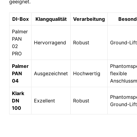
geeignet.
DI-Box
Klangqualität
Verarbeitung
Besond
Palmer
PAN
Hervorragend
Robust
Ground-Lift
02
PRO
Palmer
Phantomspe
PAN
Ausgezeichnet
Hochwertig
flexible
04
Anschlussm
Klark
Phantomspe
DN
Exzellent
Robust
Ground-Lift
100